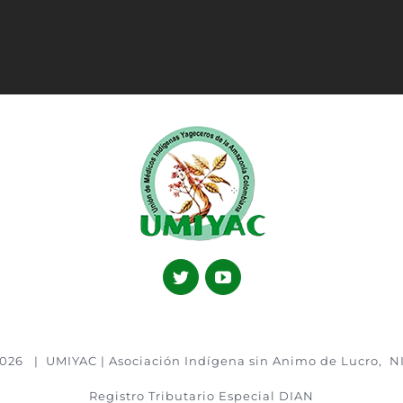
026 | UMIYAC | Asociación Indígena sin Animo de Lucro, N
Registro Tributario Especial DIAN