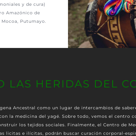
moniales y de cura)
ntro Amazónico de
de Mocoa, Putumayo.
 LAS HERIDAS DEL C
gena Ancestral
como un lugar de intercambios de saberes
con la medicina del yagé. Sobre todo, vemos el centro co
nstruir los tejidos sociales. Finalmente, el Centro de M
as licitas e ilícitas, podrán buscar curación corporal-es