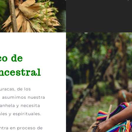
o de
ncestral
racas, de los
á asumimos nuestra
anhela y necesita
les y espirituales.
ntra en proceso de