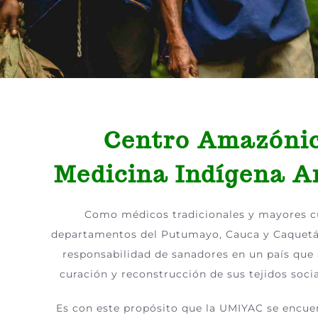
Centro Amazónic
Medicina Indígena A
Como médicos tradicionales y mayores cu
departamentos del Putumayo, Cauca y Caquet
responsabilidad de sanadores en un país que 
curación y reconstrucción de sus tejidos socia
Es con este propósito que la UMIYAC se encue