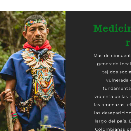
Medici
r
Mas de cincuen
generado incal
tejidos soci
vulnerada 
fundamental
violenta de las 
las amenazas, el
las desaparicion
largo del país. 
Colombianas par